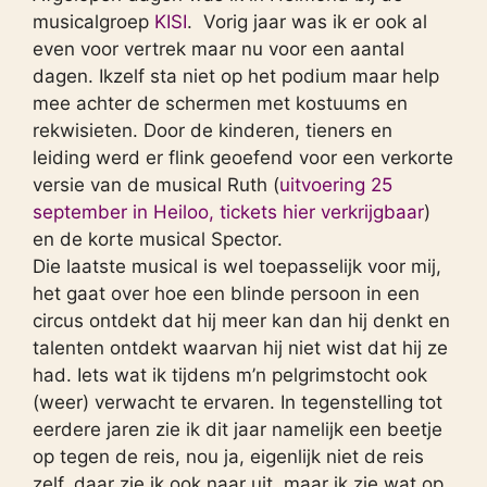
musicalgroep
KISI
. Vorig jaar was ik er ook al
even voor vertrek maar nu voor een aantal
dagen. Ikzelf sta niet op het podium maar help
mee achter de schermen met kostuums en
rekwisieten. Door de kinderen, tieners en
leiding werd er flink geoefend voor een verkorte
versie van de musical Ruth (
uitvoering 25
september in Heiloo, tickets hier verkrijgbaar
)
en de korte musical Spector.
Die laatste musical is wel toepasselijk voor mij,
het gaat over hoe een blinde persoon in een
circus ontdekt dat hij meer kan dan hij denkt en
talenten ontdekt waarvan hij niet wist dat hij ze
had. Iets wat ik tijdens m’n pelgrimstocht ook
(weer) verwacht te ervaren. In tegenstelling tot
eerdere jaren zie ik dit jaar namelijk een beetje
op tegen de reis, nou ja, eigenlijk niet de reis
zelf, daar zie ik ook naar uit, maar ik zie wat op