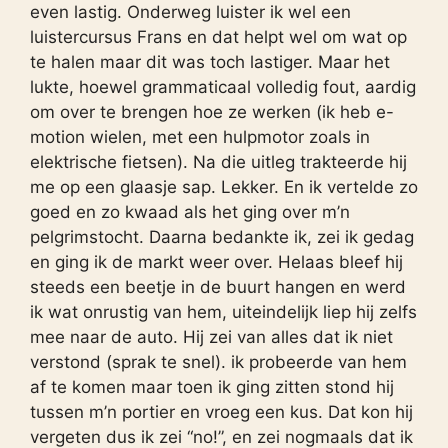
even lastig. Onderweg luister ik wel een
luistercursus Frans en dat helpt wel om wat op
te halen maar dit was toch lastiger. Maar het
lukte, hoewel grammaticaal volledig fout, aardig
om over te brengen hoe ze werken (ik heb e-
motion wielen, met een hulpmotor zoals in
elektrische fietsen). Na die uitleg trakteerde hij
me op een glaasje sap. Lekker. En ik vertelde zo
goed en zo kwaad als het ging over m’n
pelgrimstocht. Daarna bedankte ik, zei ik gedag
en ging ik de markt weer over. Helaas bleef hij
steeds een beetje in de buurt hangen en werd
ik wat onrustig van hem, uiteindelijk liep hij zelfs
mee naar de auto. Hij zei van alles dat ik niet
verstond (sprak te snel). ik probeerde van hem
af te komen maar toen ik ging zitten stond hij
tussen m’n portier en vroeg een kus. Dat kon hij
vergeten dus ik zei “no!”, en zei nogmaals dat ik