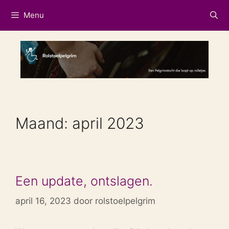
Ga
Menu
naar
de
inhoud
Maand:
april 2023
Een update, ontslagen.
april 16, 2023
door
rolstoelpelgrim