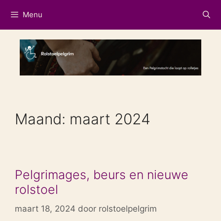
Ga
Menu
naar
de
inhoud
Maand:
maart 2024
Pelgrimages, beurs en nieuwe
rolstoel
maart 18, 2024
door
rolstoelpelgrim