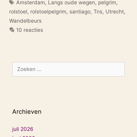
Tags
Amsterdam
,
Langs oude wegen
,
pelgrim
,
rolstoel
,
rolstoelpelgrim
,
santiago
,
Tns
,
Utrecht
,
Wandelbeurs
10 reacties
Zoek
naar:
Archieven
juli 2026