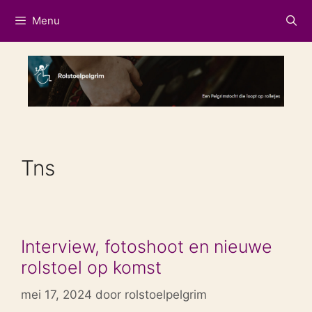
Ga
Menu
naar
de
inhoud
Tns
Interview, fotoshoot en nieuwe
rolstoel op komst
mei 17, 2024
door
rolstoelpelgrim