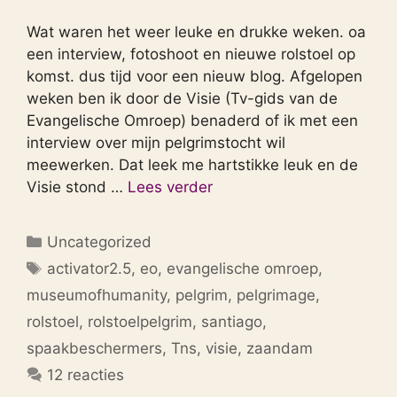
Wat waren het weer leuke en drukke weken. oa
een interview, fotoshoot en nieuwe rolstoel op
komst. dus tijd voor een nieuw blog. Afgelopen
weken ben ik door de Visie (Tv-gids van de
Evangelische Omroep) benaderd of ik met een
interview over mijn pelgrimstocht wil
meewerken. Dat leek me hartstikke leuk en de
Visie stond …
Lees verder
Categorieën
Uncategorized
Tags
activator2.5
,
eo
,
evangelische omroep
,
museumofhumanity
,
pelgrim
,
pelgrimage
,
rolstoel
,
rolstoelpelgrim
,
santiago
,
spaakbeschermers
,
Tns
,
visie
,
zaandam
12 reacties