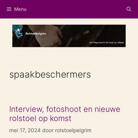
Ga
Menu
naar
de
inhoud
spaakbeschermers
Interview, fotoshoot en nieuwe
rolstoel op komst
mei 17, 2024
door
rolstoelpelgrim