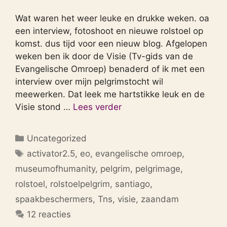
Wat waren het weer leuke en drukke weken. oa
een interview, fotoshoot en nieuwe rolstoel op
komst. dus tijd voor een nieuw blog. Afgelopen
weken ben ik door de Visie (Tv-gids van de
Evangelische Omroep) benaderd of ik met een
interview over mijn pelgrimstocht wil
meewerken. Dat leek me hartstikke leuk en de
Visie stond …
Lees verder
Categorieën
Uncategorized
Tags
activator2.5
,
eo
,
evangelische omroep
,
museumofhumanity
,
pelgrim
,
pelgrimage
,
rolstoel
,
rolstoelpelgrim
,
santiago
,
spaakbeschermers
,
Tns
,
visie
,
zaandam
12 reacties