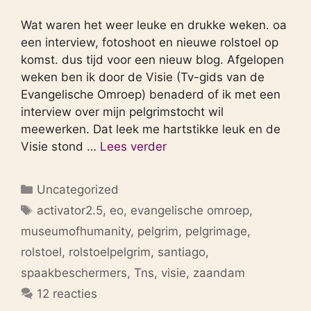
Wat waren het weer leuke en drukke weken. oa
een interview, fotoshoot en nieuwe rolstoel op
komst. dus tijd voor een nieuw blog. Afgelopen
weken ben ik door de Visie (Tv-gids van de
Evangelische Omroep) benaderd of ik met een
interview over mijn pelgrimstocht wil
meewerken. Dat leek me hartstikke leuk en de
Visie stond …
Lees verder
Categorieën
Uncategorized
Tags
activator2.5
,
eo
,
evangelische omroep
,
museumofhumanity
,
pelgrim
,
pelgrimage
,
rolstoel
,
rolstoelpelgrim
,
santiago
,
spaakbeschermers
,
Tns
,
visie
,
zaandam
12 reacties