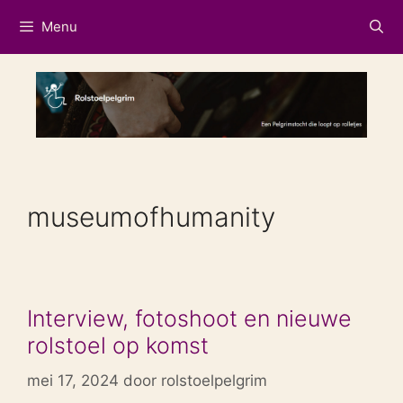
Ga
Menu
naar
de
inhoud
museumofhumanity
Interview, fotoshoot en nieuwe
rolstoel op komst
mei 17, 2024
door
rolstoelpelgrim