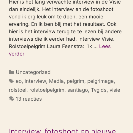
Hier is het lang verwachte interview in de Visie
dan eindelijk. Het interview en de fotoshoot
vond ik erg leuk om te doen, een mooie
ervaring. En ik ben blij met het resultaat. Ook
hier is het interview terug te te lezen bij andere
interviews die ik eerder had. Interview Visie.
Rolstoelpelgrim Laura Feenstra: `Ik …
Lees
verder
Categorieën
Uncategorized
Tags
eo
,
interview
,
Media
,
pelgrim
,
pelgrimage
,
rolstoel
,
rolstoelpelgrim
,
santiago
,
Tvgids
,
visie
13 reacties
Interview, fotoshoot en nieuwe