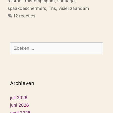
rolstoel
,
rolstoelpelgrim
,
santiago
,
spaakbeschermers
,
Tns
,
visie
,
zaandam
12 reacties
Zoek
naar:
Archieven
juli 2026
juni 2026
april 2026