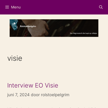
Ga
Menu
naar
de
inhoud
visie
Interview EO Visie
juni 7, 2024
door
rolstoelpelgrim