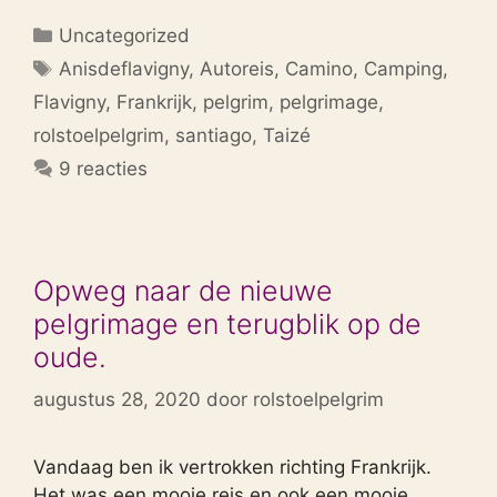
Categorieën
Uncategorized
Tags
Anisdeflavigny
,
Autoreis
,
Camino
,
Camping
,
Flavigny
,
Frankrijk
,
pelgrim
,
pelgrimage
,
rolstoelpelgrim
,
santiago
,
Taizé
9 reacties
Opweg naar de nieuwe
pelgrimage en terugblik op de
oude.
augustus 28, 2020
door
rolstoelpelgrim
Vandaag ben ik vertrokken richting Frankrijk.
Het was een mooie reis en ook een mooie