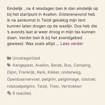
Eindelijk , na 4 reisdagen ben ik dan eindelijk op
bij het startpunt in Avallon. Gisterenavond heb
ik na aankomst in Taizé gelukkig mijn tent
kunnen laten drogen op de waslijn. Dus heb die
’s avonds laat al weer droog in mijn tas kunnen
doen. Verder ben ik bij het avondgebed
geweest. Was zoals altijd …
Lees verder
Categorieën
Uncategorized
Tags
Aangepast
,
Avallon
,
Barak
,
Bus
,
Camping
,
Dijon
,
Frankrijk
,
Kerk
,
Kikker
,
onderweg
,
Openbaarvervoer
,
pelgrim
,
pelgrimage
,
rolstoel
,
rolstoelpelgrim
,
Taizé
,
Trein
,
Vertrokken
9 reacties