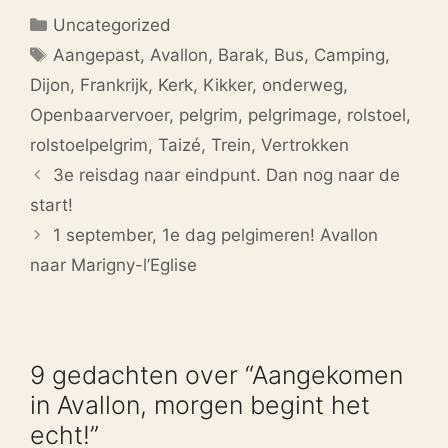
Categorieën
Uncategorized
Tags
Aangepast
,
Avallon
,
Barak
,
Bus
,
Camping
,
Dijon
,
Frankrijk
,
Kerk
,
Kikker
,
onderweg
,
Openbaarvervoer
,
pelgrim
,
pelgrimage
,
rolstoel
,
rolstoelpelgrim
,
Taizé
,
Trein
,
Vertrokken
3e reisdag naar eindpunt. Dan nog naar de
start!
1 september, 1e dag pelgimeren! Avallon
naar Marigny-l’Eglise
9 gedachten over “Aangekomen
in Avallon, morgen begint het
echt!”