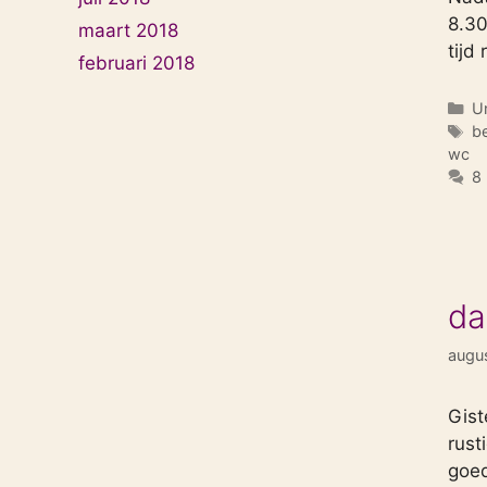
8.30
maart 2018
tijd
februari 2018
Ca
U
T
b
wc
8 
da
augu
Gist
rust
goed