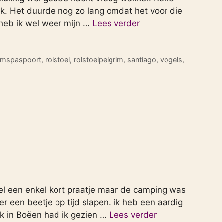
rek. Het duurde nog zo lang omdat het voor die
s heb ik wel weer mijn …
Lees verder
rimspaspoort
,
rolstoel
,
rolstoelpelgrim
,
santiago
,
vogels
,
el een enkel kort praatje maar de camping was
r een beetje op tijd slapen. ik heb een aardig
k in Boëen had ik gezien …
Lees verder