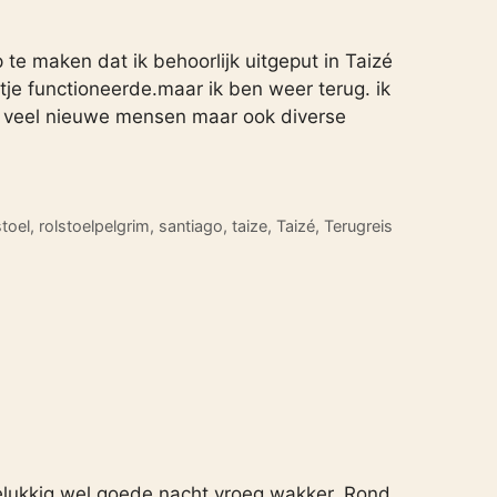
p te maken dat ik behoorlijk uitgeput in Taizé
e functioneerde.maar ik ben weer terug. ik
l veel nieuwe mensen maar ook diverse
stoel
,
rolstoelpelgrim
,
santiago
,
taize
,
Taizé
,
Terugreis
gelukkig wel goede nacht vroeg wakker. Rond