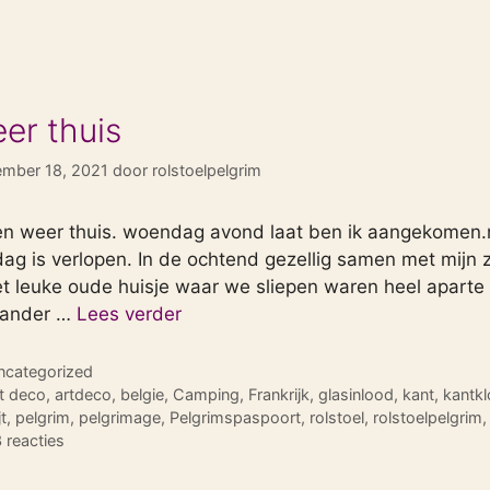
er thuis
ember 18, 2021
door
rolstoelpelgrim
en weer thuis. woendag avond laat ben ik aangekomen.ma
dag is verlopen. In de ochtend gezellig samen met mijn 
et leuke oude huisje waar we sliepen waren heel aparte 
 ander …
Lees verder
tegorieën
ncategorized
ags
t deco
,
artdeco
,
belgie
,
Camping
,
Frankrijk
,
glasinlood
,
kant
,
kantk
t
,
pelgrim
,
pelgrimage
,
Pelgrimspaspoort
,
rolstoel
,
rolstoelpelgrim
 reacties