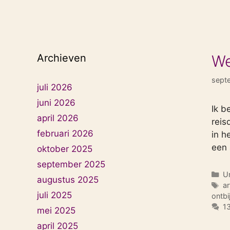
Archieven
We
sept
juli 2026
juni 2026
Ik b
april 2026
reis
februari 2026
in h
een
oktober 2025
september 2025
Ca
U
augustus 2025
T
ar
juli 2025
ontbij
13
mei 2025
april 2025