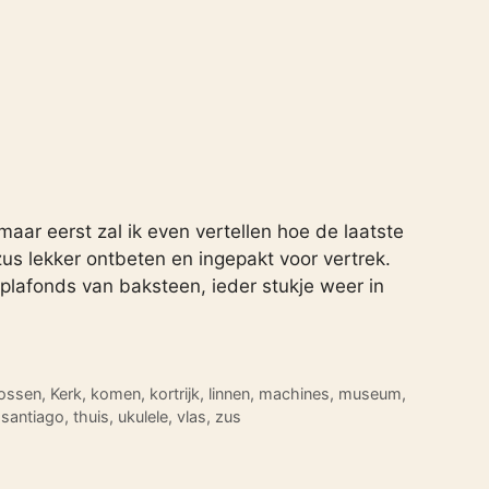
ar eerst zal ik even vertellen hoe de laatste
zus lekker ontbeten en ingepakt voor vertrek.
plafonds van baksteen, ieder stukje weer in
lossen
,
Kerk
,
komen
,
kortrijk
,
linnen
,
machines
,
museum
,
,
santiago
,
thuis
,
ukulele
,
vlas
,
zus