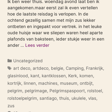
Ik ben weer thuis. woendag avond laat ben ik
aangekomen.maar eerst zal ik even vertellen
hoe de laatste reisdag is verlopen. In de
ochtend gezellig samen met mijn zus lekker
ontbeten en ingepakt voor vertrek. in het leuke
oude huisje waar we sliepen waren heel aparte
plafonds van baksteen, ieder stukje weer in een
ander …
Lees verder
Categorieën
Uncategorized
Tags
art deco
,
artdeco
,
belgie
,
Camping
,
Frankrijk
,
glasinlood
,
kant
,
kantklossen
,
Kerk
,
komen
,
kortrijk
,
linnen
,
machines
,
museum
,
ontbijt
,
pelgrim
,
pelgrimage
,
Pelgrimspaspoort
,
rolstoel
,
rolstoelpelgrim
,
santiago
,
thuis
,
ukulele
,
vlas
,
zus