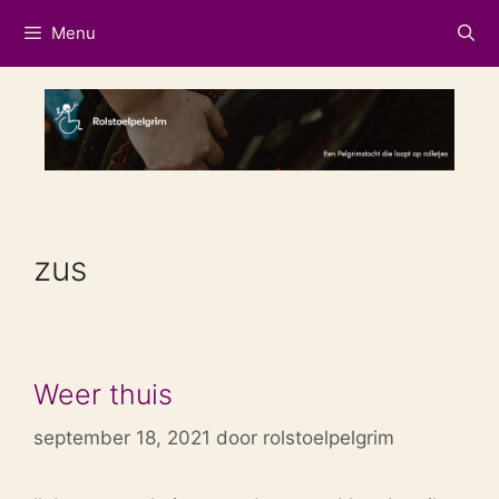
Ga
Menu
naar
de
inhoud
zus
Weer thuis
september 18, 2021
door
rolstoelpelgrim