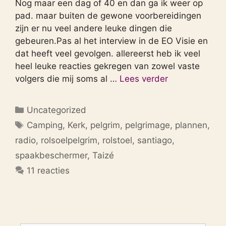
Nog maar een dag of 40 en dan ga ik weer op
pad. maar buiten de gewone voorbereidingen
zijn er nu veel andere leuke dingen die
gebeuren.Pas al het interview in de EO Visie en
dat heeft veel gevolgen. allereerst heb ik veel
heel leuke reacties gekregen van zowel vaste
volgers die mij soms al …
Lees verder
Categorieën
Uncategorized
Tags
Camping
,
Kerk
,
pelgrim
,
pelgrimage
,
plannen
,
radio
,
rolsoelpelgrim
,
rolstoel
,
santiago
,
spaakbeschermer
,
Taizé
11 reacties