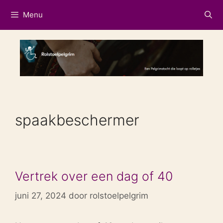
Ga
Menu
naar
de
inhoud
spaakbeschermer
Vertrek over een dag of 40
juni 27, 2024
door
rolstoelpelgrim