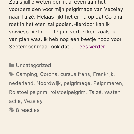
Zoals jullie weten ben ik al even aan het
voorbereiden voor mijn pelgrimage van Vezelay
naar Taizé. Helaas lijkt het er nu op dat Corona
roet in het eten zal gooien.Hierdoor kan ik
sowieso niet rond 17 juni vertrekken zoals ik
van plan was. Ik heb nog een beetje hoop voor
September maar ook dat …
Lees verder
Categorieën
Uncategorized
Tags
Camping
,
Corona
,
cursus frans
,
Frankrijk
,
nederland
,
Noordwijk
,
pelgrimage
,
Pelgrimeren
,
Rolstoel pelgrim
,
rolstoelpelgrim
,
Taizé
,
vasten
actie
,
Vezelay
8 reacties