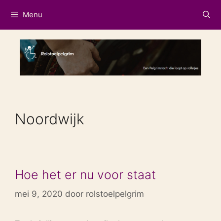
Ga
Menu
naar
de
inhoud
Noordwijk
Hoe het er nu voor staat
mei 9, 2020
door
rolstoelpelgrim