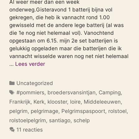
Al weer meer dan een week
onderweg.Gisteravond 1 batterij bijna vol
gekregen, die heb ik vannacht rond 1.00
gewisseld met de andere lege batterij (al was
die 1e nog niet helemaal vol). Vanochtend
opgestaan om 6.15. mijn 2e set batterijen is
gelukkig opgeladen maar die batterijen die ik
vannacht wisselde waren nog net niet helemaal
…
Lees verder
Categorieën
Uncategorized
Tags
#pommiers
,
broedersvansintjan
,
Camping
,
Frankrijk
,
Kerk
,
klooster
,
loire
,
Middeleeuwen
,
pelgrim
,
pelgrimage
,
Pelgrimspaspoort
,
rolstoel
,
rolstoelpelgrim
,
santiago
,
schelp
11 reacties