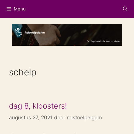
Ga
Menu
naar
de
inhoud
schelp
dag 8, kloosters!
augustus 27, 2021
door
rolstoelpelgrim