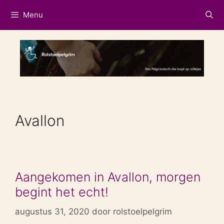
Ga
Menu
naar
de
inhoud
Avallon
Aangekomen in Avallon, morgen
begint het echt!
augustus 31, 2020
door
rolstoelpelgrim