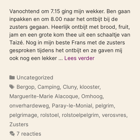
Vanochtend om 7.15 ging mijn wekker. Ben gaan
inpakken en om 8.00 naar het ontbijt bij de
zusters gegaan. Heerlijk ontbijt met brood, fruit,
jam en een grote kom thee uit een schaaltje van
Taizé. Nog in mijn beste Frans met de zusters
gesproken tijdens het ontbijt en ze gaven mij
ook nog een lekker …
Lees verder
Categorieën
Uncategorized
Tags
Bergop
,
Camping
,
Cluny
,
klooster
,
Marguerite-Marie Alacoque
,
Omhoog
,
onverhardeweg
,
Paray-le-Monial
,
pelgrim
,
pelgrimage
,
rolstoel
,
rolstoelpelgrim
,
verosvres
,
Zusters
7 reacties