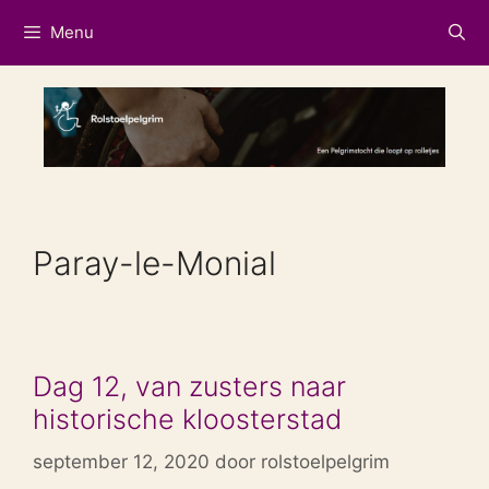
Ga
Menu
naar
de
inhoud
Paray-le-Monial
Dag 12, van zusters naar
historische kloosterstad
september 12, 2020
door
rolstoelpelgrim