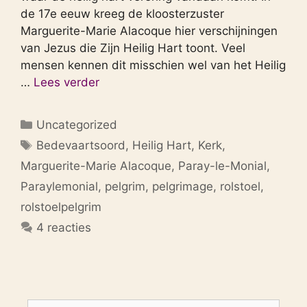
de 17e eeuw kreeg de kloosterzuster
Marguerite-Marie Alacoque hier verschijningen
van Jezus die Zijn Heilig Hart toont. Veel
mensen kennen dit misschien wel van het Heilig
…
Lees verder
Categorieën
Uncategorized
Tags
Bedevaartsoord
,
Heilig Hart
,
Kerk
,
Marguerite-Marie Alacoque
,
Paray-le-Monial
,
Paraylemonial
,
pelgrim
,
pelgrimage
,
rolstoel
,
rolstoelpelgrim
4 reacties
Zoek