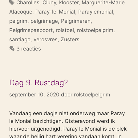
Tags
Charolles
,
Cluny
,
klooster
,
Marguerite-Marie
Alacoque
,
Paray-le-Monial
,
Paraylemonial
,
pelgrim
,
pelgrimage
,
Pelgrimeren
,
Pelgrimspaspoort
,
rolstoel
,
rolstoelpelgrim
,
santiago
,
verosvres
,
Zusters
3 reacties
Dag 9. Rustdag?
september 10, 2020
door
rolstoelpelgrim
Vandaag een dagje niet onderweg maar Paray
le Monial bezichtigen. Gisteravond werd ik
hiervoor uitgenodigd. Paray le Monial is de plek
waar de heilig hart verering vandaan komt. In