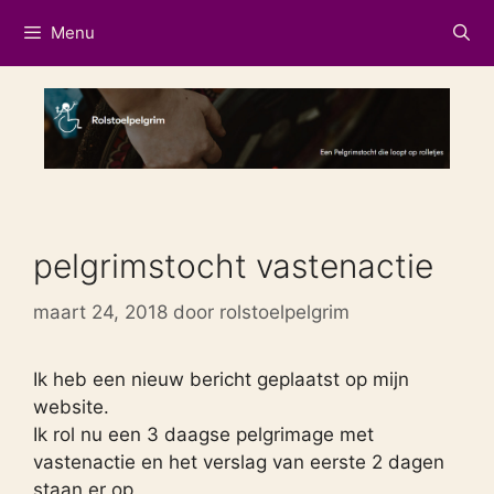
Ga
Menu
naar
de
inhoud
pelgrimstocht vastenactie
maart 24, 2018
door
rolstoelpelgrim
Ik heb een nieuw bericht geplaatst op mijn
website.
Ik rol nu een 3 daagse pelgrimage met
vastenactie en het verslag van eerste 2 dagen
staan er op.