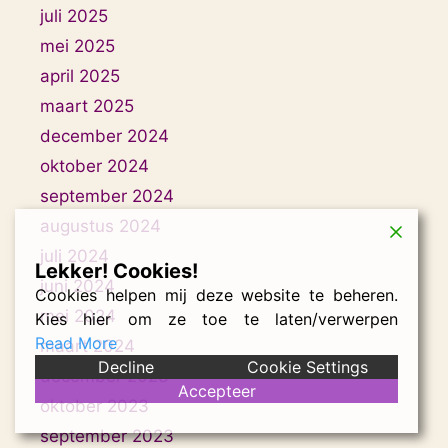
juli 2025
mei 2025
april 2025
maart 2025
december 2024
oktober 2024
september 2024
augustus 2024
juli 2024
Lekker! Cookies!
juni 2024
Cookies helpen mij deze website te beheren.
mei 2024
Kies hier om ze toe te laten/verwerpen
Read More
maart 2024
Decline
Cookie Settings
december 2023
Accepteer
oktober 2023
september 2023