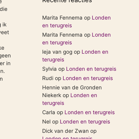
Recente reacties
e
die
Marita Fennema
op
Londen
 ik
en terugreis
weet
Marita Fennema
op
Londen
en terugreis
ke
leja van gog
op
Londen en
 geen
terugreis
er in
Sylvia
op
Londen en terugreis
n.
Rudi
op
Londen en terugreis
en
Hennie van de Gronden
Niekerk
op
Londen en
terugreis
Carla
op
Londen en terugreis
Nel
op
Londen en terugreis
Dick van der Zwan
op
Londen en terugreis