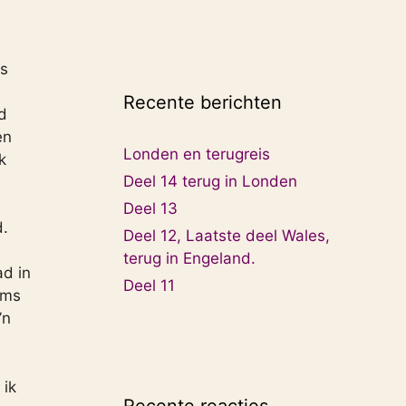
es
Recente berichten
d
en
Londen en terugreis
k
Deel 14 terug in Londen
Deel 13
d.
Deel 12, Laatste deel Wales,
terug in Engeland.
ad in
Deel 11
ims
’n
 ik