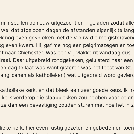
 m’n spullen opnieuw uitgezocht en ingeladen zodat all
ik wel dat afgelopen dagen de afstanden eigenlijk te lang
rek nog even gesproken met de vrouw die me gisteravon
r nog even kwam. Hij gaf me nog een pelgrimszegen en to
rit naar Chichester. Was een vrij vlakke rit vandaag dus i
draal. Daar uitgebreid rondgekeken, geluisterd naar een
een dag te laat was want gisteren was het feest van St.
r anglicanen als katholieken) wat uitgebreid word gevier
atholieke kerk, en dat bleek een zeer goede keus. Ik h
 kerk verderop die slaapplekken zou hebben voor pelgr
 ze dan een bevestiging zouden sturen met hoe het in z
ieke kerk, hier even rustig gezeten en gebeden en toen