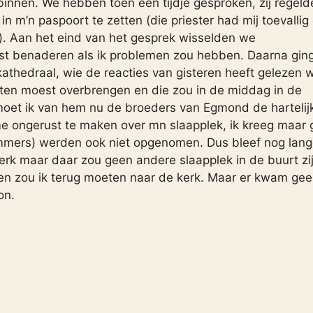
innen. We hebben toen een tijdje gesproken, zij regeld
 m’n paspoort te zetten (die priester had mij toevallig 
). Aan het eind van het gesprek wisselden we
est benaderen als ik problemen zou hebben. Daarna ging
kathedraal, wie de reacties van gisteren heeft gelezen 
oeten moest overbrengen en die zou in de middag in de
e moet ik van hem nu de broeders van Egmond de hartelij
e ongerust te maken over mn slaapplek, ik kreeg maar
ummers) werden ook niet opgenomen. Dus bleef nog lang
erk maar daar zou geen andere slaapplek in de buurt zij
nen zou ik terug moeten naar de kerk. Maar er kwam ge
on.