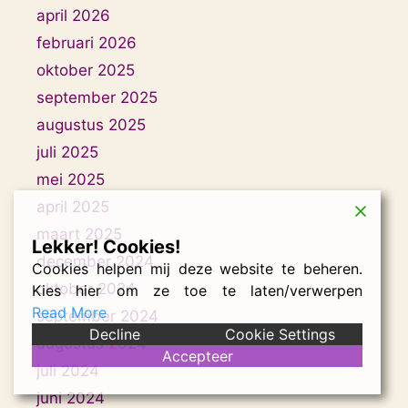
april 2026
februari 2026
oktober 2025
september 2025
augustus 2025
juli 2025
mei 2025
april 2025
maart 2025
Lekker! Cookies!
december 2024
Cookies helpen mij deze website te beheren.
oktober 2024
Kies hier om ze toe te laten/verwerpen
Read More
september 2024
Decline
Cookie Settings
augustus 2024
Accepteer
juli 2024
juni 2024