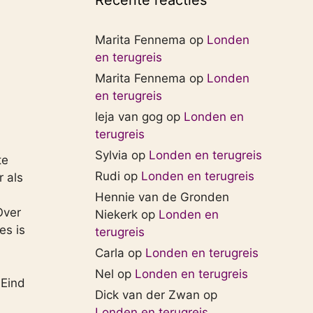
Recente reacties
Marita Fennema
op
Londen
en terugreis
Marita Fennema
op
Londen
en terugreis
leja van gog
op
Londen en
terugreis
Sylvia
op
Londen en terugreis
te
Rudi
op
Londen en terugreis
r als
Hennie van de Gronden
Over
Niekerk
op
Londen en
es is
terugreis
Carla
op
Londen en terugreis
Nel
op
Londen en terugreis
 Eind
Dick van der Zwan
op
Londen en terugreis