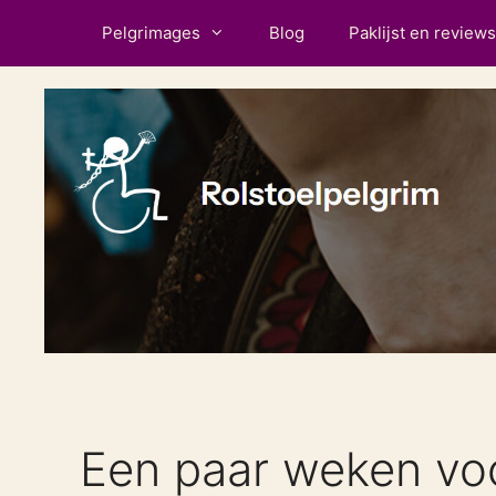
Ga
Pelgrimages
Blog
Paklijst en reviews
naar
de
inhoud
Een paar weken voo