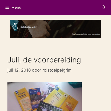
Ga
Menu
naar
de
inhoud
Juli, de voorbereiding
juli 12, 2018
door
rolstoelpelgrim