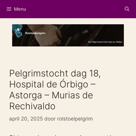
Ga
Menu
naar
de
inhoud
Pelgrimstocht dag 18,
Hospital de Órbigo –
Astorga – Murias de
Rechivaldo
april 20, 2025
door
rolstoelpelgrim