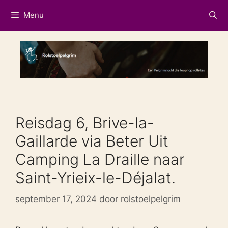
Ga
Menu
naar
de
inhoud
Reisdag 6, Brive-la-
Gaillarde via Beter Uit
Camping La Draille naar
Saint-Yrieix-le-Déjalat.
september 17, 2024
door
rolstoelpelgrim