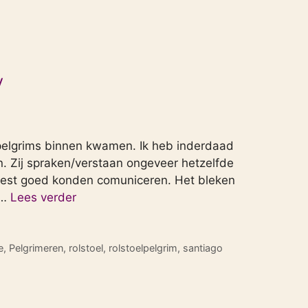
y
 pelgrims binnen kwamen. Ik heb inderdaad
 Zij spraken/verstaan ongeveer hetzelfde
 best goed konden comuniceren. Het bleken
 …
Lees verder
e
,
Pelgrimeren
,
rolstoel
,
rolstoelpelgrim
,
santiago