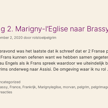
g 2. Marigny-l’Eglise naar Brass
ember 2, 2020
door
rolstoelpelgrim
eravond was het laatste dat ik schreef dat er 2 Franse
 Frans kunnen oefenen want we hebben samen gegeten.
au Engels als ik Frans spreek waardoor we uiteindelijk
rims onderweg naar Assisi. De omgeving waar ik nu rol
tegorieën
ncategorized
ags
rassy
,
France
,
Frankrijk
,
Marignyleglise
,
morvan
,
pelgrim
,
pelgrimag
reacties