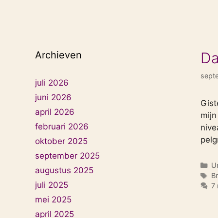
Archieven
Da
sept
juli 2026
juni 2026
Gist
april 2026
mijn
februari 2026
nive
pelg
oktober 2025
september 2025
Ca
U
augustus 2025
T
B
juli 2025
7 
mei 2025
april 2025