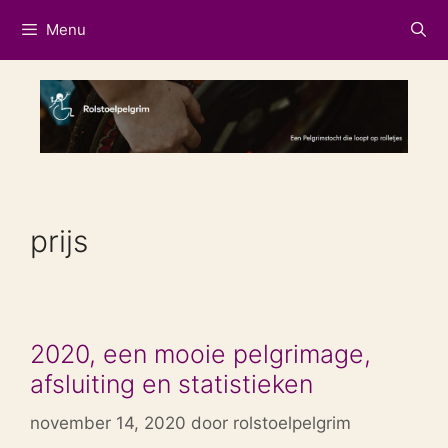
Ga
Menu
naar
de
inhoud
prijs
2020, een mooie pelgrimage,
afsluiting en statistieken
november 14, 2020
door
rolstoelpelgrim