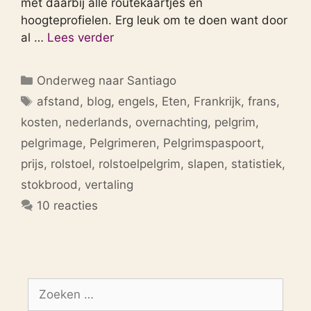
met daarbij alle routekaartjes en
hoogteprofielen. Erg leuk om te doen want door
al …
Lees verder
Categorieën
Onderweg naar Santiago
Tags
afstand
,
blog
,
engels
,
Eten
,
Frankrijk
,
frans
,
kosten
,
nederlands
,
overnachting
,
pelgrim
,
pelgrimage
,
Pelgrimeren
,
Pelgrimspaspoort
,
prijs
,
rolstoel
,
rolstoelpelgrim
,
slapen
,
statistiek
,
stokbrood
,
vertaling
10 reacties
Zoek
naar: