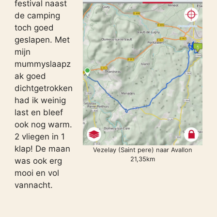
festival naast
de camping
toch goed
geslapen. Met
mijn
mummyslaapz
ak goed
dichtgetrokken
had ik weinig
last en bleef
ook nog warm.
2 vliegen in 1
klap! De maan
Vezelay (Saint pere) naar Avallon
21,35km
was ook erg
mooi en vol
vannacht.