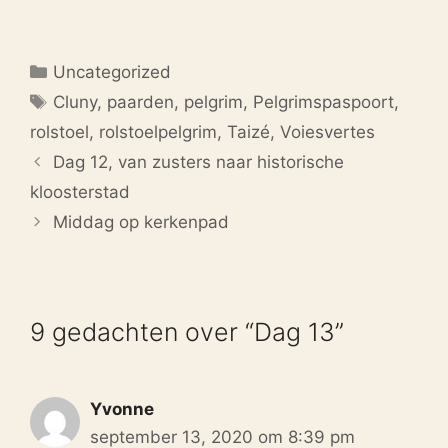
Categorieën
Uncategorized
Tags
Cluny
,
paarden
,
pelgrim
,
Pelgrimspaspoort
,
rolstoel
,
rolstoelpelgrim
,
Taizé
,
Voiesvertes
Dag 12, van zusters naar historische
kloosterstad
Middag op kerkenpad
9 gedachten over “Dag 13”
Yvonne
september 13, 2020 om 8:39 pm