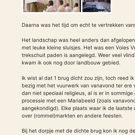
Daarna was het tijd om echt te vertrekken van
Het landschap was heel anders dan afgelopen t
met leuke kleine sluisjes. Het was een Voies V
trekschuit paden is aangelegd. Weer veel vlin
kwam ik ook nog door landbouw gebied.
Ik wist al dat 1 brug dicht zou zijn, toch reed
bezig met het vuurwerk van vanavond ter ere v
dan niet speciaal religieus, al is er in sommi
processie met een Mariabeeld (zoals vanavond
aangekondigd). Elke plaats waar ik de laatst
over (rommel)markten en andere feesten.
Bij het dorpje met de dichte brug kon ik nog d