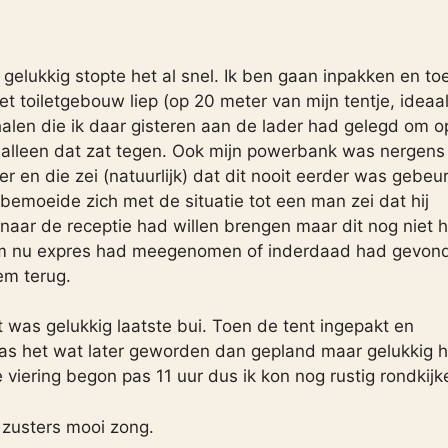
elukkig stopte het al snel. Ik ben gaan inpakken en to
het toiletgebouw liep (op 20 meter van mijn tentje, ideaa
len die ik daar gisteren aan de lader had gelegd om o
t alleen dat zat tegen. Ook mijn powerbank was nergens
en die zei (natuurlijk) dat dit nooit eerder was gebeu
emoeide zich met de situatie tot een man zei dat hij
aar de receptie had willen brengen maar dit nog niet 
hem nu expres had meegenomen of inderdaad had gevon
em terug.
was gelukkig laatste bui. Toen de tent ingepakt en
as het wat later geworden dan gepland maar gelukkig 
e viering begon pas 11 uur dus ik kon nog rustig rondkijk
 zusters mooi zong.