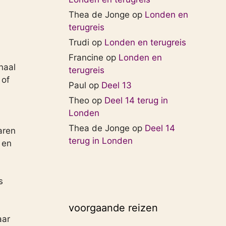
Thea de Jonge
op
Londen en
terugreis
Trudi
op
Londen en terugreis
Francine
op
Londen en
naal
terugreis
 of
Paul
op
Deel 13
Theo
op
Deel 14 terug in
Londen
Thea de Jonge
op
Deel 14
aren
terug in Londen
 en
s
voorgaande reizen
aar