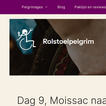
Ga
Pelgrimages
Blog
Paklijst en reviews
naar
de
inhoud
Dag 9, Moissac naar