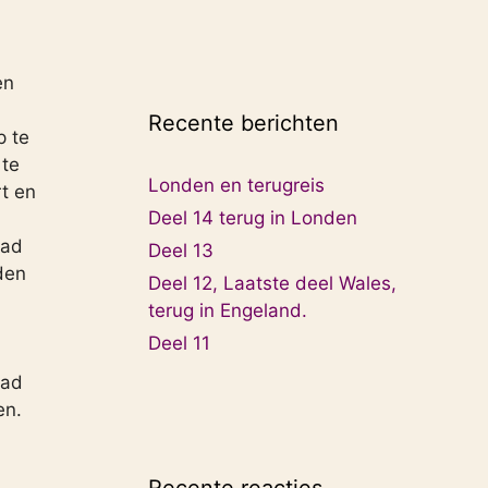
en
l
Recente berichten
p te
 te
Londen en terugreis
rt en
Deel 14 terug in Londen
had
Deel 13
den
Deel 12, Laatste deel Wales,
terug in Engeland.
Deel 11
had
en.