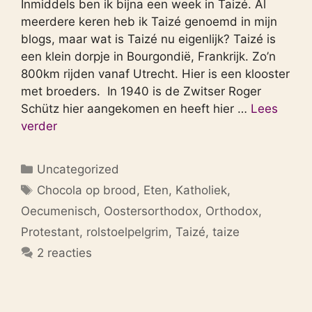
Inmiddels ben ik bijna een week in Taizé. Al
meerdere keren heb ik Taizé genoemd in mijn
blogs, maar wat is Taizé nu eigenlijk? Taizé is
een klein dorpje in Bourgondië, Frankrijk. Zo’n
800km rijden vanaf Utrecht. Hier is een klooster
met broeders. In 1940 is de Zwitser Roger
Schütz hier aangekomen en heeft hier …
Lees
verder
Categorieën
Uncategorized
Tags
Chocola op brood
,
Eten
,
Katholiek
,
Oecumenisch
,
Oostersorthodox
,
Orthodox
,
Protestant
,
rolstoelpelgrim
,
Taizé
,
taize
2 reacties