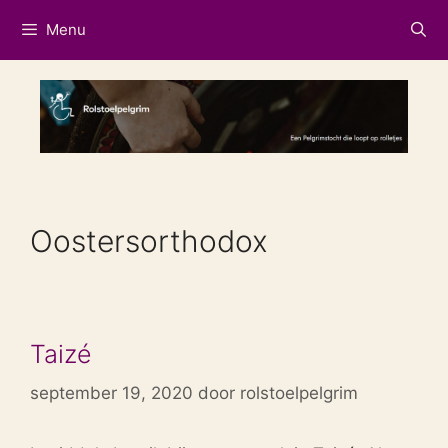
Ga
Menu
naar
de
inhoud
Oostersorthodox
Taizé
september 19, 2020
door
rolstoelpelgrim