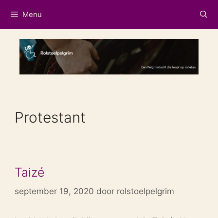
Ga
Menu
naar
de
inhoud
Protestant
Taizé
september 19, 2020
door
rolstoelpelgrim