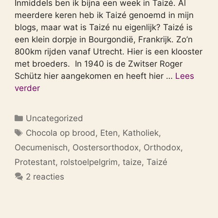
Inmiddels ben ik bijna een week in Taizé. Al
meerdere keren heb ik Taizé genoemd in mijn
blogs, maar wat is Taizé nu eigenlijk? Taizé is
een klein dorpje in Bourgondië, Frankrijk. Zo’n
800km rijden vanaf Utrecht. Hier is een klooster
met broeders. In 1940 is de Zwitser Roger
Schütz hier aangekomen en heeft hier …
Lees
verder
Categorieën
Uncategorized
Tags
Chocola op brood
,
Eten
,
Katholiek
,
Oecumenisch
,
Oostersorthodox
,
Orthodox
,
Protestant
,
rolstoelpelgrim
,
taize
,
Taizé
2 reacties