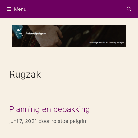
Ga
Menu
naar
de
inhoud
Rugzak
Planning en bepakking
juni 7, 2021
door
rolstoelpelgrim