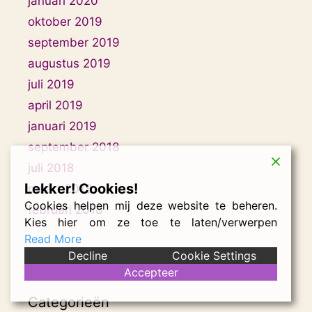
januari 2020
oktober 2019
september 2019
augustus 2019
juli 2019
april 2019
januari 2019
september 2018
juli 2018
Lekker! Cookies!
maart 2018
Cookies helpen mij deze website te beheren.
februari 2018
Kies hier om ze toe te laten/verwerpen
Read More
Decline
Cookie Settings
Accepteer
Categorieën