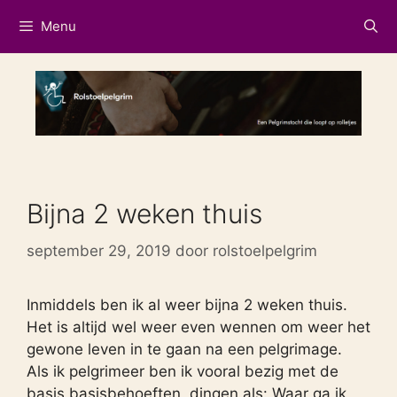
Ga
Menu
naar
de
inhoud
Bijna 2 weken thuis
september 29, 2019
door
rolstoelpelgrim
Inmiddels ben ik al weer bijna 2 weken thuis.
Het is altijd wel weer even wennen om weer het
gewone leven in te gaan na een pelgrimage.
Als ik pelgrimeer ben ik vooral bezig met de
basis basisbehoeften, dingen als: Waar ga ik