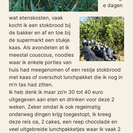
e dagen
wat etenskosten, vaak
kocht ik een stokbrood bij
de bakker en af en toe bij
de supermarkt een stukje
kaas. Als avondeten at ik
meestal couscous, noodles
waar ik enkele porties van
huis had meegenomen of een restje stokbrood
met kaas of overschot lunchpakket die ik nog in
m’n tas had zitten.
Ik heb denk ik maar zo’n 30 tot 40 euro
uitgegeven aan eten en drinken voor deze 2
weken. Zeker omdat ik ook regelmatig
onderweg dingen krijg toegestopt, ik kreeg
deze reis oa, 2 cakes, een reep chocolade en
veel uitgebreide lunchpakketjes waar ik vaak 2