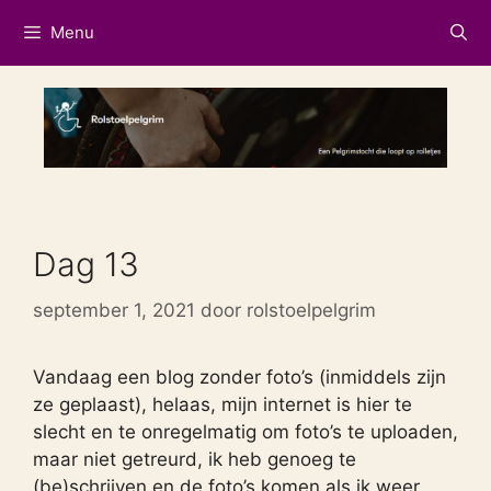
Ga
Menu
naar
de
inhoud
Dag 13
september 1, 2021
door
rolstoelpelgrim
Vandaag een blog zonder foto’s (inmiddels zijn
ze geplaast), helaas, mijn internet is hier te
slecht en te onregelmatig om foto’s te uploaden,
maar niet getreurd, ik heb genoeg te
(be)schrijven en de foto’s komen als ik weer