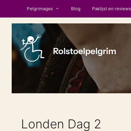
Ga
Pelgrimages
Blog
Paklijst en reviews
naar
de
inhoud
Londen Dag 2