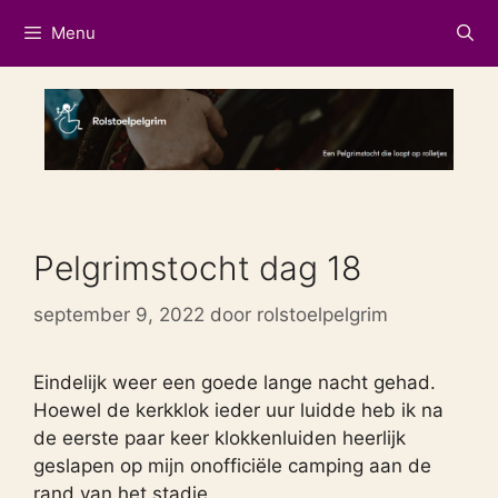
Ga
Menu
naar
de
inhoud
Pelgrimstocht dag 18
september 9, 2022
door
rolstoelpelgrim
Eindelijk weer een goede lange nacht gehad.
Hoewel de kerkklok ieder uur luidde heb ik na
de eerste paar keer klokkenluiden heerlijk
geslapen op mijn onofficiële camping aan de
rand van het stadje.