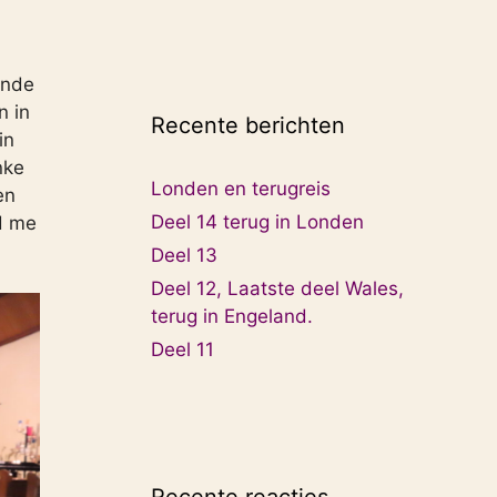
ende
n in
Recente berichten
in
nke
Londen en terugreis
en
Deel 14 terug in Londen
d me
Deel 13
Deel 12, Laatste deel Wales,
terug in Engeland.
Deel 11