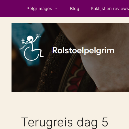
Ga
Pelgrimages
Blog
Paklijst en reviews
naar
de
inhoud
Terugreis dag 5