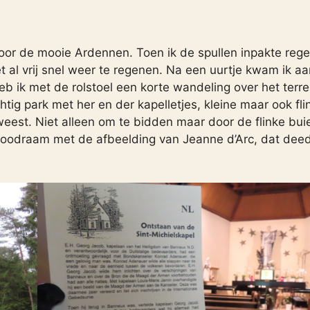
oor de mooie Ardennen. Toen ik de spullen inpakte reg
t al vrij snel weer te regenen. Na een uurtje kwam ik aa
eb ik met de rolstoel een korte wandeling over het terre
ig park met her en der kapelletjes, kleine maar ook fli
eest. Niet alleen om te bidden maar door de flinke bui
n loodraam met de afbeelding van Jeanne d’Arc, dat dee