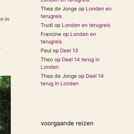
Thea de Jonge
op
Londen en
terugreis
n in
Trudi
op
Londen en terugreis
Francine
op
Londen en
terugreis
r
Paul
op
Deel 13
Theo
op
Deel 14 terug in
Londen
Thea de Jonge
op
Deel 14
terug in Londen
voorgaande reizen